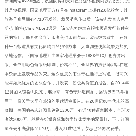
新闻网站Axios透露，该团队将加大对社交媒体视频内容的投资，尤
其是短视频。国家地理官方账号在Instagram上拥有2.8亿粉丝，其
旅游子账号拥有4710万粉丝。裁员消息传出后，该杂志发言人克里
斯·艾伯特(Chris Albert)透露，该杂志将继续在报摊频道发行各种主
题的特刊，每月仍会向订阅者交付印刷杂志。杂志继续致力于在各
种平台报道具有文化影响力的独特故事，人事调整使其能够更加灵
活地运作。《国家地理》由国家地理学会于1888年10月创办并出
版。全书用彩色铜版纸印刷，价格不菲。全世界的摄影师都以在这
本杂志上发表作品为荣。这次被废的韦尔奇在推特上写道，很高兴
能与如此优秀的团队合作，并发表一份极具价值的报告。自2014年
12月加入该杂志以来，韦尔奇一直负责环境问题，采访奥巴马并撰
写了一份关于太平洋热浪的重磅调查报告。在20世纪80年代末的高
峰期，美国的杂志订阅量达到1200万，有近40种语言版本，全球读
者达3000万。然后在纸媒衰落和数字媒体竞争的双重打击下，订阅
量在去年底骤降至170万。进入21世纪后，杂志已经两次易手。