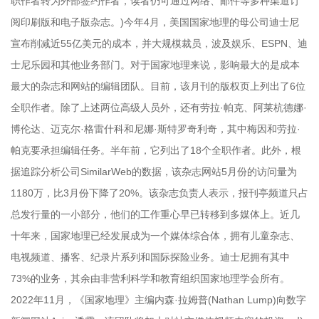
职作者转为外部签约作者，读者仍可通过网络、邮件等多种渠道订
阅印刷版和电子版杂志。)今年4月，美国国家地理的母公司迪士尼
宣布削减近55亿美元的成本，并大规模裁员，波及娱乐、ESPN、迪
士尼乐园和其他业务部门。对于国家地理来说，影响最大的是成本
最大的杂志和网站的编辑团队。目前，该月刊的版权页上列出了6位
全职作者。除了上述两位高级人员外，还有劳拉·帕克、阿莱杭德娜·
博伦达、迈克尔·格雷什科和尼娜·斯特罗奇利奇，其中梅因和劳拉·
帕克要承担编辑任务。半年前，它列出了18个全职作者。此外，根
据追踪分析公司SimilarWeb的数据，该杂志网站5月份的访问量为
1180万，比3月份下降了20%。该杂志负责人表示，报刊亭频道只占
总发行量的一小部分，他们的工作重心早已转移到多媒体上。近几
十年来，国家地理已经发展成为一个媒体综合体，拥有儿童杂志、
电视频道、播客、纪录片系列和国际探险业务。迪士尼拥有其中
73%的业务，其余由非营利科学和教育组织国家地理学会所有。
2022年11月，《国家地理》主编内森·拉姆普(Nathan Lump)向数字